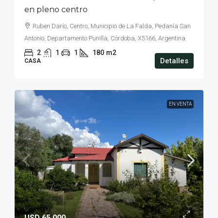
en pleno centro
Ruben Darío, Centro, Municipio de La Falda, Pedanía San
Antonio, Departamento Punilla, Córdoba, X5166, Argentina
2
1
1
180
m2
Detalles
CASA
EN VENTA
USD 65.000