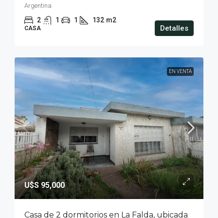
Argentina
2
1
1
132
m2
Detalles
CASA
EN VENTA
U$S 95,000
Casa de 2 dormitorios en La Falda, ubicada