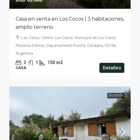
Casa en venta en Los Cocos | 3 habitaciones,
amplio terreno
Las Calas, Centro, Los Cocos, Municipio de Los Cocos,
Pedanía Dolores, Departamento Punilla, Córdoba, X5166,
Argentina
3
1
150
m2
Detalles
CASA
EN VENTA