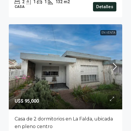
2
1
1
132
m2
Detalles
CASA
EN VENTA
U$S 95,000
Casa de 2 dormitorios en La Falda, ubicada
en pleno centro