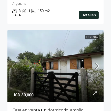
Argentina
3
1
150
m2
Detalles
CASA
EN VENTA
USD 30,000
Casa en venta un dormitorio, amplio