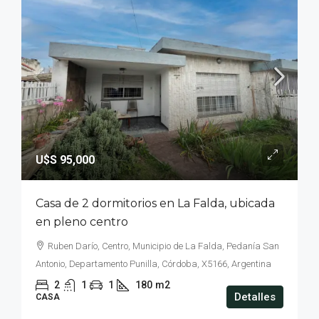
U$S 95,000
Casa de 2 dormitorios en La Falda, ubicada
en pleno centro
Ruben Darío, Centro, Municipio de La Falda, Pedanía San
Antonio, Departamento Punilla, Córdoba, X5166, Argentina
2
1
1
180
m2
Detalles
CASA