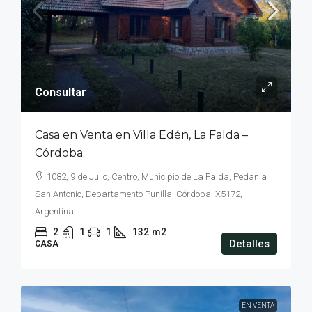
Consultar
Casa en Venta en Villa Edén, La Falda –
Córdoba.
1082, 9 de Julio, Centro, Municipio de La Falda, Pedanía
San Antonio, Departamento Punilla, Córdoba, X5172,
Argentina
2
1
1
132
m2
Detalles
CASA
EN VENTA