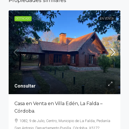
Propiedades similares
DESTACADO
EN VENTA
Consultar
Casa en Venta en Villa Edén, La Falda –
Córdoba.
1082, 9 de Julio, Centro, Municipio de La Falda, Pedanía
San Antonio, Departamento Punilla, Córdoba, X5172,