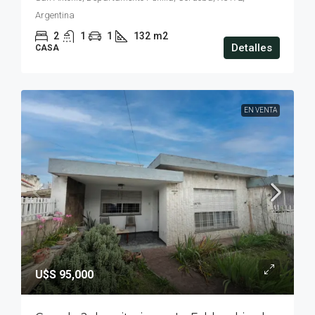
Argentina
2
1
1
132
m2
Detalles
CASA
EN VENTA
U$S 95,000