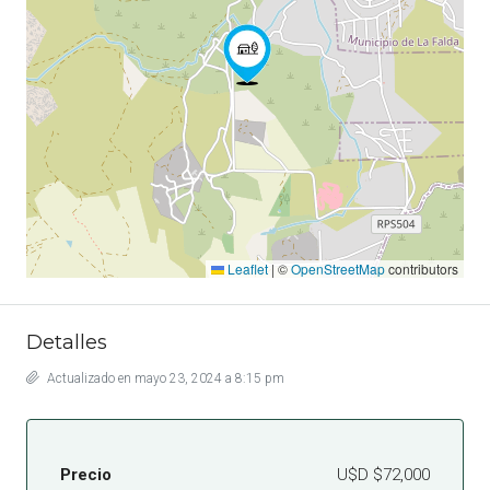
Leaflet
|
©
OpenStreetMap
contributors
Detalles
Actualizado en mayo 23, 2024 a 8:15 pm
Precio
U$D
$72,000