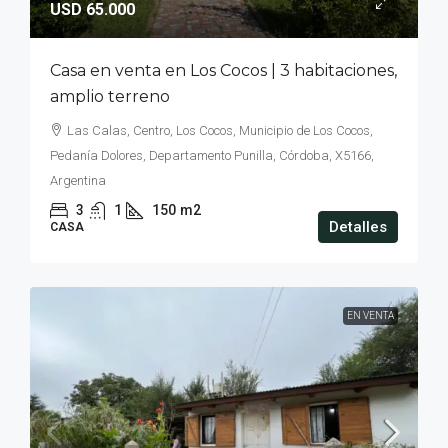
USD 65.000
Casa en venta en Los Cocos | 3 habitaciones,
amplio terreno
Las Calas, Centro, Los Cocos, Municipio de Los Cocos,
Pedanía Dolores, Departamento Punilla, Córdoba, X5166,
Argentina
3
1
150
m2
Detalles
CASA
EN VENTA