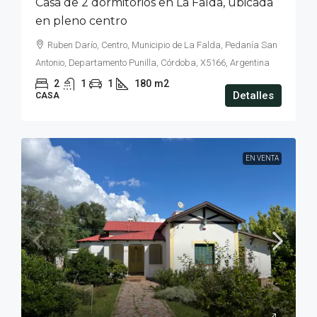
Casa de 2 dormitorios en La Falda, ubicada
en pleno centro
Ruben Darío, Centro, Municipio de La Falda, Pedanía San
Antonio, Departamento Punilla, Córdoba, X5166, Argentina
2
1
1
180
m2
Detalles
CASA
EN VENTA