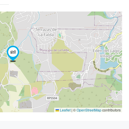
Leaflet
|
©
OpenStreetMap
contributors