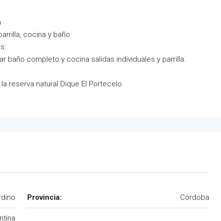
a
rrilla, cocina y baño
s:
 baño completo y cocina salidas individuales y parrilla.
la reserva natural Dique El Portecelo
ardino
Provincia:
Córdoba
ntina