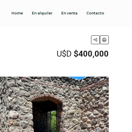
Home
En alquiler
En venta
Contacto
U$D
$400,000