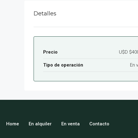
Detalles
Precio
U$D
$400
Tipo de operación
En 
Home
En alquiler
En venta
Contacto