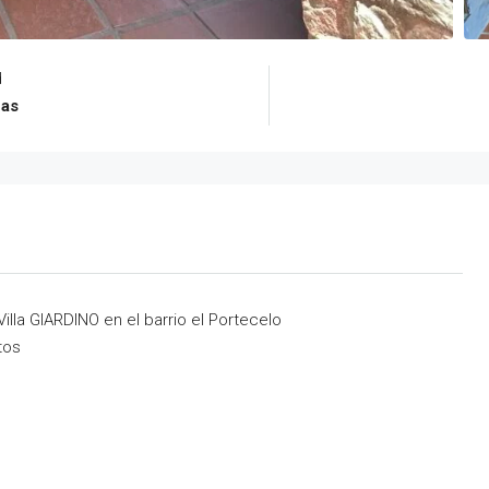
d
ñas
lla GIARDINO en el barrio el Portecelo
tos